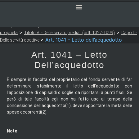
SERVIZI ONLINE
CODICE CIVILE
Sei qui:
>
>
Notaio Sapia
Codice Civile
LIBRO TERZO - Della
>
>
proprietà
Titolo VI - Delle servitù prediali (artt. 1027-1099)
Capo II -
>
Art. 1041 – Letto dell’acquedotto
Delle servitù coattive
Art. 1041 – Letto
Dell’acquedotto
È sempre in facoltà del proprietario del fondo servente di far
determinare stabilmente il letto dell’acquedotto con
l’apposizione di capisaldi o soglie da riportarsi a punti fissi. Se
però di tale facoltà egli non ha fatto uso al tempo della
concessione dell’acquedotto(1), deve sopportare la metà delle
spese occorrenti(2).
Note