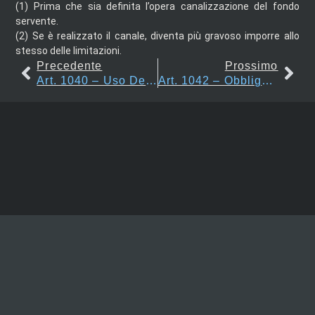
(1)
Prima che sia definita l’opera canalizzazione del fondo
servente.
(2)
Se è realizzato il canale, diventa più gravoso imporre allo
stesso delle limitazioni.
Precedente
Prossimo
Art. 1040 – Uso Dell’acquedotto
Art. 1042 – Obblighi Inerenti All’uso Di Corsi Contigui A Fondi Altrui