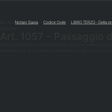
Sei qui:
>
>
Notaio Sapia
Codice Civile
LIBRO TERZO - Della pr
funicolari
Art. 1057 – Passaggio di
Ogni proprietario è parimenti tenuto a lasciar passare sopra 
meccanismi e le occupazioni necessarie a tale scopo, in con