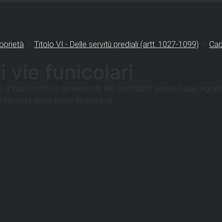
>
>
oprietà
Titolo VI - Delle servitù prediali (artt. 1027-1099)
Cap
 vie funicolari
il suo fondo le gomene di vie funicolari aeree a uso agrario 
formità delle leggi in materia.