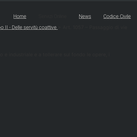
Home
Servizi Online
News
Codice Civile
>
Art. 1057 – Passaggio di vie
o II - Delle servitù coattive
e industriale e a tollerare sul fondo le opere, i