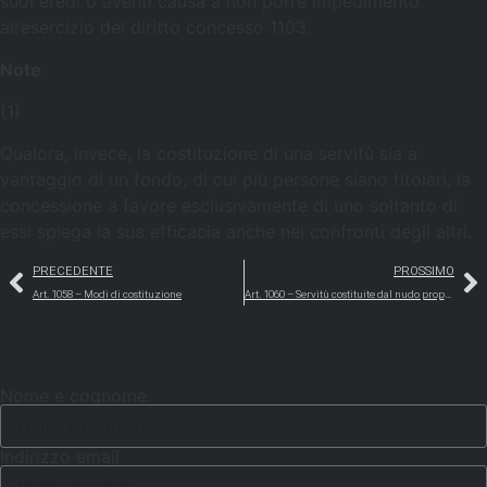
suoi eredi o aventi causa a non porre impedimento
all’esercizio del diritto concesso 1103.
Note
(1)
Qualora, invece, la costituzione di una servitù sia a
vantaggio di un fondo, di cui più persone siano titolari, la
concessione a favore esclusivamente di uno soltanto di
essi spiega la sua efficacia anche nei confronti degli altri.
PRECEDENTE
PROSSIMO
Art. 1058 – Modi di costituzione
Art. 1060 – Servitù costituite dal nudo proprietario
Nome e cognome
Indirizzo email