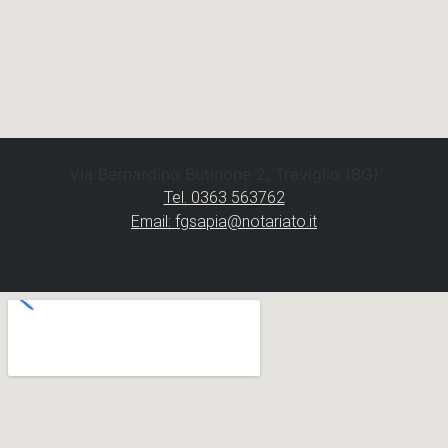
Via Bernardino Butinone 2, Treviglio (BG)
Tel. 0363 563762
Email: fgsapia@notariato.it