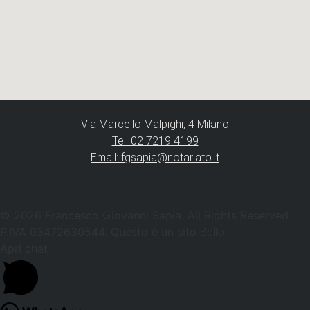
Via Marcello Malpighi, 4 Milano
Tel. 02 7219 4199
Email: fgsapia@notariato.it
© 2026 Francesco Giovanni Sapia. All Rights Reserved.
P.IVA 03472630544. Questo è un sito
Bello
Apri chat