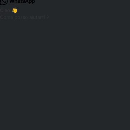
Ciao 👋
Come posso aiutarti ?