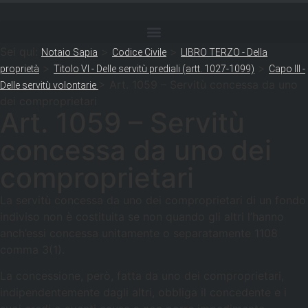
Sei qui:
>
>
Notaio Sapia
Codice Civile
LIBRO TERZO - Della
>
>
proprietà
Titolo VI - Delle servitù prediali (artt. 1027-1099)
Capo III -
>
Art. 1059 – Servitù concessa da uno
Delle servitù volontarie
dei comproprietari
Art. 1059 – Servitù
concessa da uno dei
comproprietari
La servitù concessa da uno dei comproprietari di un fondo
indiviso non è costituita se non quando gli altri l’hanno
anch’essi concessa unitamente o separatamente 1108
comma 3(1).
La concessione, però, fatta da uno dei comproprietari,
indipendentemente dagli altri, obbliga il concedente e i