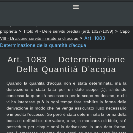
SERVIZI ONLINE
CODICE CIVILE
Sei qui:
>
>
Notaio Sapia
Codice Civile
LIBRO TERZO - Della
>
>
proprietà
Titolo VI - Delle servitù prediali (artt. 1027-1099)
Capo
>
Art. 1083 –
VIII - Di alcune servitù in materia di acque
Determinazione della quantità d’acqua
Art. 1083 – Determinazione
Della Quantità D’acqua
Quando la quantità d’acqua non è stata determinata, ma la
derivazione è stata fatta per un dato scopo (1), s’intende
concessa la quantità necessaria per lo scopo medesimo, e chi
vi ha interesse può in ogni tempo fare stabilire la forma della
derivazione in modo che ne venga assicurato l’uso necessario
e impedito l’eccesso. Se però è stata determinata la forma della
bocca e dell’edificio derivatore, o se, in mancanza di titolo, si è
posseduta per cinque anni la derivazione in una data forma,