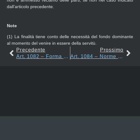
non è ammesso reclamo delle parti, se non nel caso indicato
dall’articolo precedente.
Note
(1)
La finalità tiene conto delle necessità del fondo dominante
al momento del venire in essere della servitù.
Precedente
Prossimo
Art. 1082 – Forma Della Bocca E Dell’edificio Derivatore
Art. 1084 – Norme Regolatrici Della Servitù