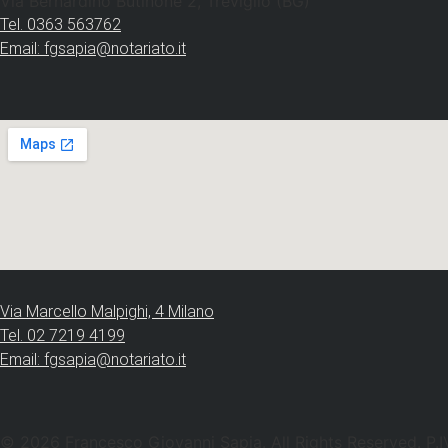
Via Bernardino Butinone 2, Treviglio (BG)
Tel. 0363 563762
Email: fgsapia@notariato.it
Via Marcello Malpighi, 4 Milano
Tel. 02 7219 4199
Email: fgsapia@notariato.it
© 2026 Francesco Giovanni Sapia. All Rights Reserved. P