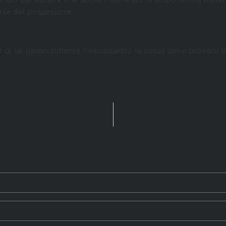
arte del possessore.
 di lui (generalmente rivendicando la cosa) deve provare l