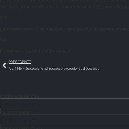
titolare estraneo all’apprensione materiale della cosa da p
(3)
La presunzione di buona fede implica che chi agisce contro
(4)
L’acquisto è quello del possesso.
PRECEDENTE
Art. 1146 – Successione nel possesso. Accessione del possesso
Nome e cognome
Indirizzo email
Numero di telefono