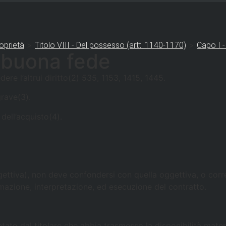
>
>
oprietà
Titolo VIII - Del possesso (artt. 1140-1170)
Capo I -
i buona fede
re l’altrui diritto(2) 535, 1153, 1415, 1445.
rave(3).
dell’acquisto(4).
gettiva), non deve confondersi con quella oggettiva, o corrett
mazione, interpretazione, ed esecuzione del contratto.
 vantato dal titolare che abbia trasmesso la disponibilità ma