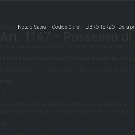
Sei qui:
>
>
Notaio Sapia
Codice Civile
LIBRO TERZO - Della pr
Art. 1147 – Possesso d
È possessore di buona fede (1)chi possiede ignorando di lede
La buona fede non giova se l’ignoranza dipende da colpa g
La buona fede è presunta e basta che vi sia stata al tempo 
Note
(1)
Il concetto di buona fede di cui all’articolo in oggetto (sog
disposizioni del presente codice soprattutto in tema di for
(2)
L’altrui diritto, richiamato dal presente articolo, è quello