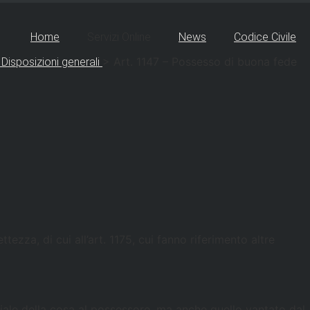
Home
Servizi Online
News
Codice Civile
>
Art. 1147 – Possesso di buona fede
 Disposizioni generali
ezza, di cui all’art. 1175, cui fanno riferimento altre
teriale della cosa al possessore, ma anche quello vantato dal