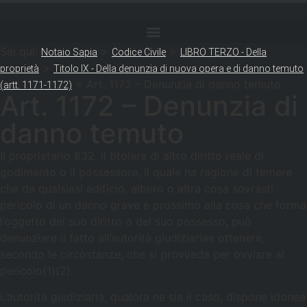
Sei qui:
>
>
Notaio Sapia
Codice Civile
LIBRO TERZO - Della
>
proprietà
Titolo IX - Della denunzia di nuova opera e di danno temuto
>
Art. 1172 – Denunzia di danno temuto
(artt. 1171-1172)
Art. 1172 – Denunzia di
danno temuto
Il proprietario 832, il titolare di altro diritto reale di
godimento o il possessore, il quale ha ragione di temere
che da qualsiasi edificio, albero o altra cosa sovrasti
pericolo di un danno grave e prossimo alla cosa che forma
l’oggetto del suo diritto o del suo possesso, può
denunziare il fatto all’autorità giudiziariae ottenere,
secondo le circostanze, che si provveda per ovviare al
pericolo(1)(2).
L’autorità giudiziaria, qualora ne sia il caso, dispone idonea