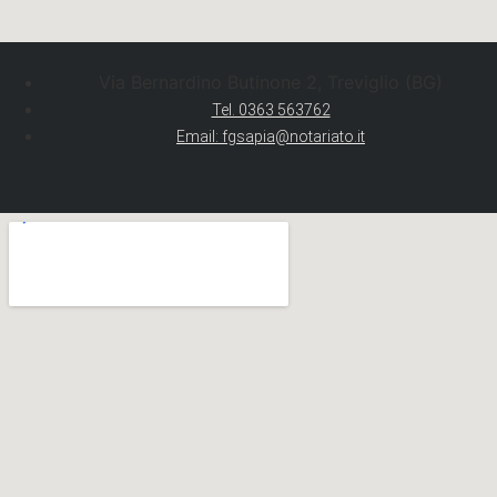
Via Bernardino Butinone 2, Treviglio (BG)
Tel. 0363 563762
Email: fgsapia@notariato.it