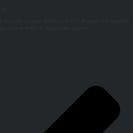
(3)
Il secondo comma dell’articolo 1171 dispone che l’autorità
giudiziaria ordini le “opportune cautele”.