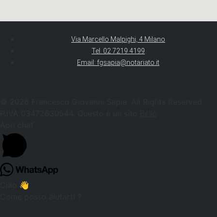
Via Marcello Malpighi, 4 Milano
Tel. 02 7219 4199
Email: fgsapia@notariato.it
© 2026 Francesco Giovanni Sapia. All Rights Reserved.
P.IVA 03472630544. Questo è un sito
Bello
Apri chat
Ciao 👋
Come posso aiutarti ?