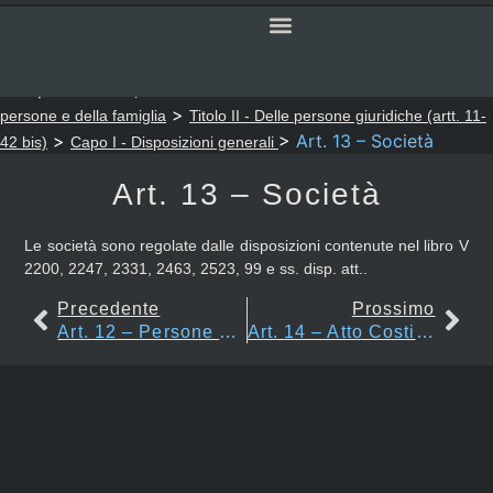
SERVIZI ONLINE
CODICE CIVILE
Sei qui:
>
>
Notaio Sapia
Codice Civile
LIBRO PRIMO - Delle
>
persone e della famiglia
Titolo II - Delle persone giuridiche (artt. 11-
>
>
Art. 13 – Società
42 bis)
Capo I - Disposizioni generali
Art. 13 – Società
Le società sono regolate dalle disposizioni contenute nel libro V
2200, 2247, 2331, 2463, 2523, 99 e ss. disp. att..
Precedente
Prossimo
Art. 12 – Persone Giuridiche Private
Art. 14 – Atto Costitutivo