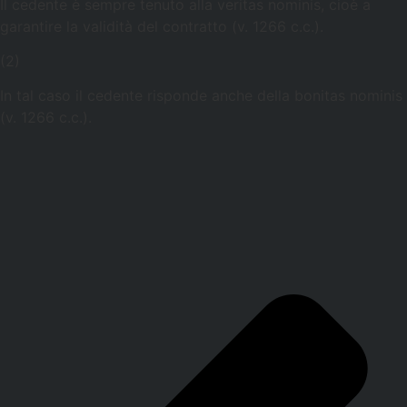
Il cedente è sempre tenuto alla veritas nominis, cioè a
garantire la validità del contratto (v. 1266 c.c.).
(2)
In tal caso il cedente risponde anche della bonitas nominis
(v. 1266 c.c.).