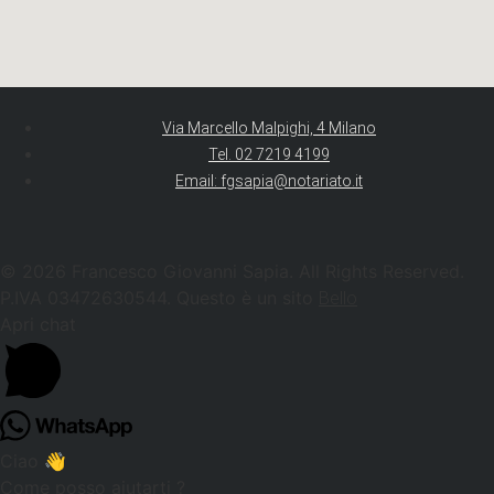
Via Marcello Malpighi, 4 Milano
Tel. 02 7219 4199
Email: fgsapia@notariato.it
© 2026 Francesco Giovanni Sapia. All Rights Reserved.
P.IVA 03472630544. Questo è un sito
Bello
Apri chat
Ciao 👋
Come posso aiutarti ?