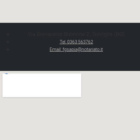
Via Bernardino Butinone 2, Treviglio (BG)
Tel. 0363 563762
Email: fgsapia@notariato.it