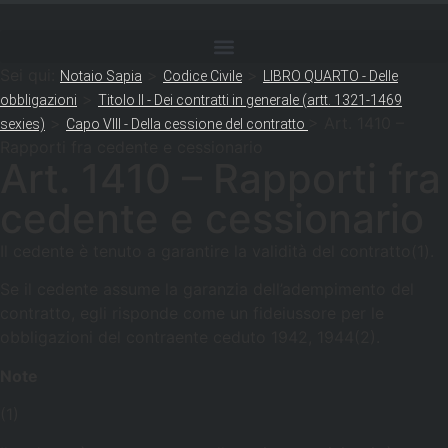
Sei qui:
>
>
Notaio Sapia
Codice Civile
LIBRO QUARTO - Delle
>
obbligazioni
Titolo II - Dei contratti in generale (artt. 1321-1469
>
>
Art. 1410 –
sexies)
Capo VIII - Della cessione del contratto
Rapporti fra cedente e cessionario
Art. 1410 – Rapporti fra
cedente e cessionario
Il cedente è tenuto a garantire la validità del contratto(1).
Se il cedente assume la garanzia dell’adempimento del
contratto, egli risponde come un fideiussore per le
obbligazioni del contraente ceduto 1942, 1944(2).
Note
(1)