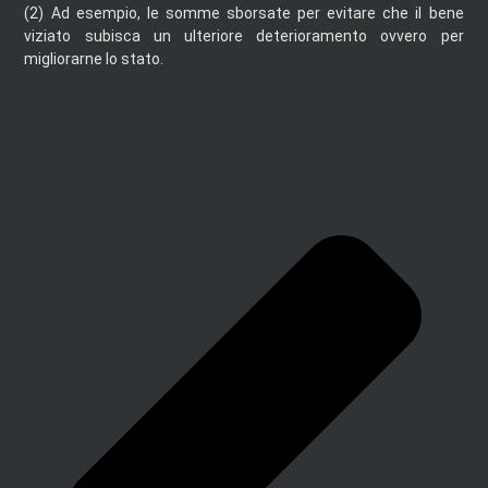
(2)
Ad esempio, le somme sborsate per evitare che il bene
viziato subisca un ulteriore deterioramento ovvero per
migliorarne lo stato.