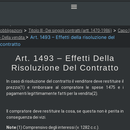
SERVIZI ONLINE
CODICE CIVILE
Sei qui:
>
>
Notaio Sapia
Codice Civile
LIBRO QUARTO - Delle
>
>
obbligazioni
Titolo III - Dei singoli contratti (artt. 1470-1986)
Capo I
>
Art. 1493 – Effetti della risoluzione del
- Della vendita
contratto
Art. 1493 – Effetti Della
Risoluzione Del Contratto
In caso di risoluzione del contratto il venditore deve restituire il
prezzo(1) e rimborsare al compratore le spese 1475 e i
pagamenti legittimamente fatti per la vendita(2).
Il compratore deve restituire la cosa, se questa non è perita in
conseguenza dei vizi.
Note
(1)
Comprensivo degli interessi (v. 1282 c.c.).