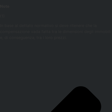
Note
(1)
In base al dettato normativo si deve ritenere che la
compensazione vada fatta tra le dimensioni degli immobili
e, di conseguenza, tra i loro prezzi.