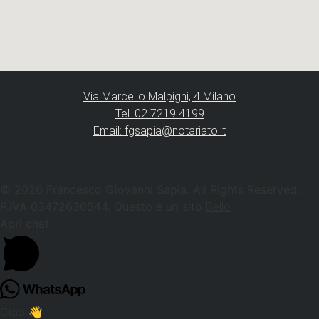
Via Marcello Malpighi, 4 Milano
Tel. 02 7219 4199
Email: fgsapia@notariato.it
© 2026 Francesco Giovanni Sapia. All Rights Reserved.
P.IVA 03472630544. Questo è un sito
Bello
Apri chat
Ciao 👋