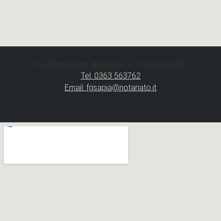
Via Bernardino Butinone 2, Treviglio (BG)
Tel. 0363 563762
Email: fgsapia@notariato.it