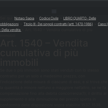
Sei qui:
>
>
Notaio Sapia
Codice Civile
LIBRO QUARTO - Delle
>
>
obbligazioni
Titolo III - Dei singoli contratti (artt. 1470-1986)
Capo I
>
Art. 1540 – Vendita cumulativa di più
- Della vendita
immobili
Art. 1540 – Vendita
cumulativa di più
immobili
Se due o più immobili sono stati venduti con lo stesso
contratto per un solo e medesimo prezzo, con
l’indicazione della misura di ciascuno di essi, e si trova che
la quantità è minore nell’uno e maggiore nell’altro, se ne fa
compensazione fino alla debita concorrenza(1); il diritto al
supplemento o alla diminuzione del prezzo spetta in
conformità delle disposizioni sopra stabilite 1537, 1538.