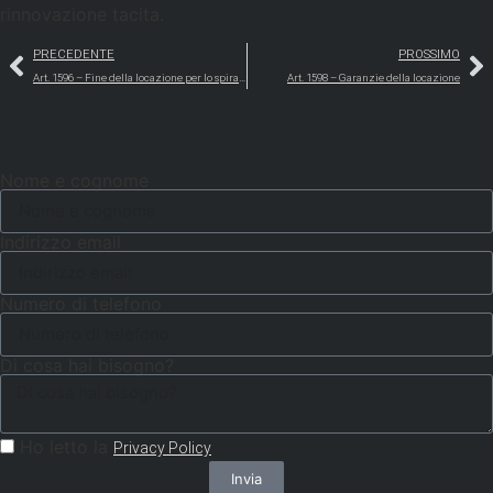
rinnovazione tacita.
PRECEDENTE
PROSSIMO
Art. 1596 – Fine della locazione per lo spirare del termine
Art. 1598 – Garanzie della locazione
Nome e cognome
Indirizzo email
Numero di telefono
Di cosa hai bisogno?
Ho letto la
Privacy Policy
Invia