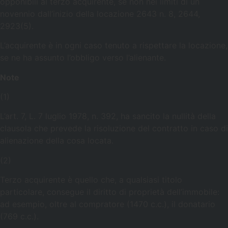
opponibili al terzo acquirente, se non nei limiti di un
novennio dall’inizio della locazione 2643 n. 8, 2644,
2923(5).
L’acquirente è in ogni caso tenuto a rispettare la locazione,
se ne ha assunto l’obbligo verso l’alienante.
Note
(1)
L’art. 7, L. 7 luglio 1978, n. 392, ha sancito la nullità della
clausola che prevede la risoluzione del contratto in caso di
alienazione della cosa locata.
(2)
Terzo acquirente è quello che, a qualsiasi titolo
particolare, consegue il diritto di proprietà dell’immobile:
ad esempio, oltre al compratore (1470 c.c.), il donatario
(769 c.c.).