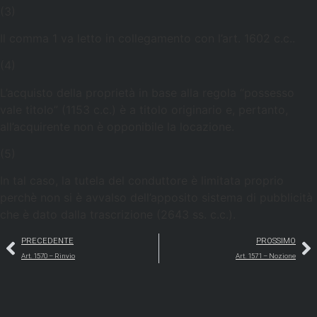
(3)
Il comma 1 va letto in collegamento con l’art. 1602 c.c..
(4)
L’acquisto della proprietà in base alla regola “possesso
vale titolo” (1153 c.c.) è a titolo originario e, pertanto,
all’acquirente non è opponibile la locazione.
(5)
In tal caso, la tutela del conduttore è limitata proprio
perchè non si è avvalso dell’apposito sistema di pubblicità
che è dato dalla trascrizione (2643 ss. c.c.).
PRECEDENTE
PROSSIMO
Art. 1570 – Rinvio
Art. 1571 – Nozione