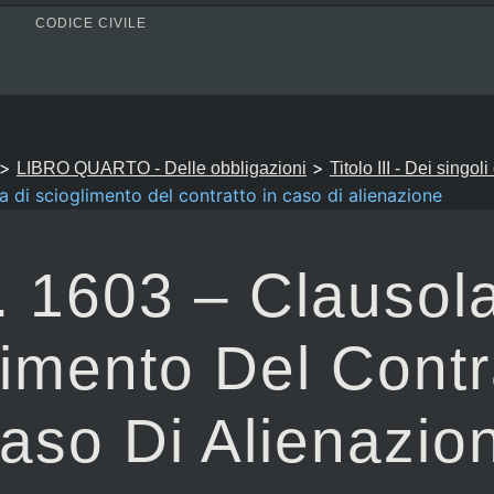
CODICE CIVILE
>
>
LIBRO QUARTO - Delle obbligazioni
Titolo III - Dei singol
a di scioglimento del contratto in caso di alienazione
. 1603 – Clausol
imento Del Contr
aso Di Alienazio