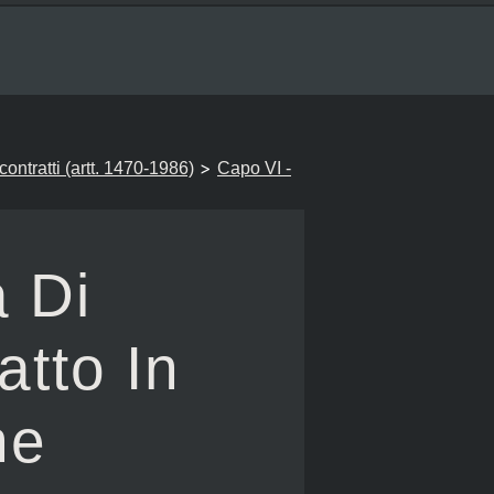
>
i contratti (artt. 1470-1986)
Capo VI -
a Di
atto In
ne