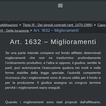
SERVIZI ONLINE
CODICE CIVILE
Sei qui:
>
>
Notaio Sapia
Codice Civile
LIBRO QUARTO - Delle
>
>
obbligazioni
Titolo III - Dei singoli contratti (artt. 1470-1986)
Capo
>
Art. 1632 – Miglioramenti
VI - Della locazione
Art. 1632 – Miglioramenti
Se una parte intende compiere sul fondo affittato determinati
miglioramenti che non ne trasformino profondamente
l’ordinamento produttivo, e l’altra si oppone, il giudice, sentite le
parti, può autorizzarne l’esecuzione qualora nei modi e nelle
forme stabilite dalla legge speciale, l’autorità competente
riconosca che i miglioramenti sono di sicura utilità per il fondo e
per la produzione. Il giudice assegna un congruo termine
perché i miglioramenti siano eseguiti.
Quando i miglioramenti sono stati proposti dall’affittuario,