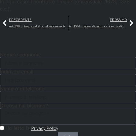
In ogni caso il contratto rimane consensuale (1678, 1376
c.c.).
PRECEDENTE
PROSSIMO
Art. 1682 – Responsabilità del vettore nei trasporti cumulativi
Art. 1684 – Lettera di vettura e ricevuta di carico
Nome e cognome
Indirizzo email
Numero di telefono
Di cosa hai bisogno?
Ho letto la
Privacy Policy