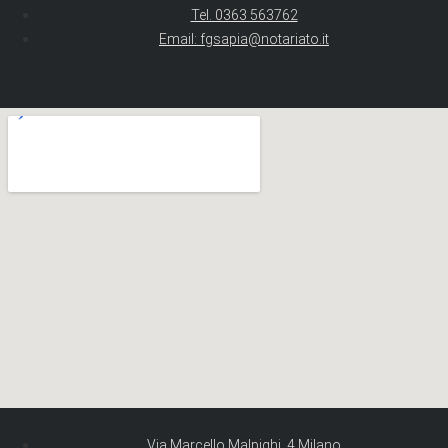
Tel. 0363 563762
Email: fgsapia@notariato.it
Via Marcello Malpighi, 4 Milano