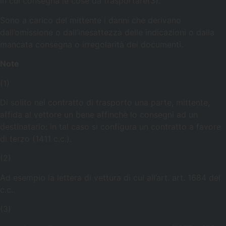
in cui consegna le cose da trasportare(3).
Sono a carico del mittente i danni che derivano
dall’omissione o dall’inesattezza delle indicazioni o dalla
mancata consegna o irregolarità dei documenti.
Note
(1)
Di solito nel contratto di trasporto una parte, mittente,
affida al vettore un bene affinchè lo consegni ad un
destinatario: in tal caso si configura un contratto a favore
di terzo (1411 c.c.).
(2)
Ad esempio la lettera di vettura di cui all’art. art. 1684 del
c.c..
(3)