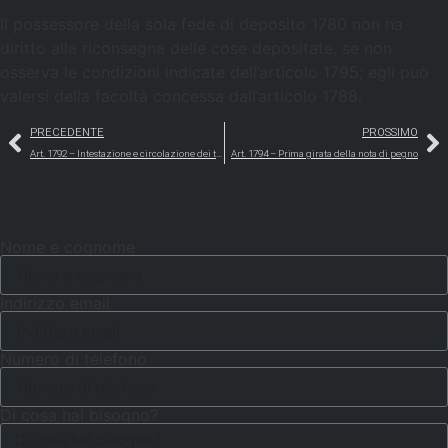
Il possessore della sola fede di deposito 1780 non ha
diritto alla riconsegna delle cose depositate, se non
osserva le condizioni indicate dell’articolo 1795; egli può
valersi della facoltà concessa dall’articolo 1788.
PRECEDENTE
PROSSIMO
Art. 1792 – Intestazione e circolazione dei titoli
Art. 1794 – Prima girata della nota di pegno
Nome e cognome
Indirizzo email
Numero di telefono
Di cosa hai bisogno?