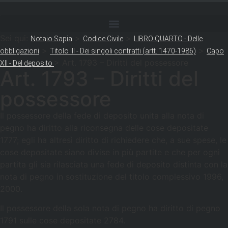
Sei qui:
>
>
Notaio Sapia
Codice Civile
LIBRO QUARTO - Delle
>
>
obbligazioni
Titolo III - Dei singoli contratti (artt. 1470-1986)
Capo
>
Art. 1793 – Diritti del possessore
XII - Del deposito
Art. 1793 – Diritti del
possessore
Il possessore della fede di deposito unita alla nota di
pegno ha diritto alla riconsegna delle cose depositate
1777; egli ha altresì diritto di richiedere che, a sue spese, le
cose depositate siano divise in più partite e che per ogni
partita gli sia rilasciata una fede di deposito distinta con la
nota di pegno in sostituzione del titolo complessivo 1996,
2000.
Il possessore della sola nota di pegno ha diritto di pegno
1791 sulle cose depositate 2784.