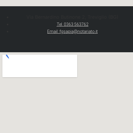
Via Bernardino Butinone 2, Treviglio (BG)
Tel. 0363 563762
Email: fgsapia@notariato.it