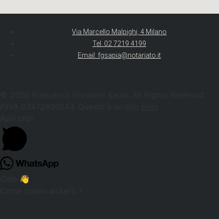
Via Marcello Malpighi, 4 Milano
Tel. 02 7219 4199
Email: fgsapia@notariato.it
© 2026 Francesco Giovanni Sapia. All Rights Reserved.
P.IVA 03472630544. Questo è un sito
Bello
Apri chat
Ciao 👋
Come posso aiutarti ?