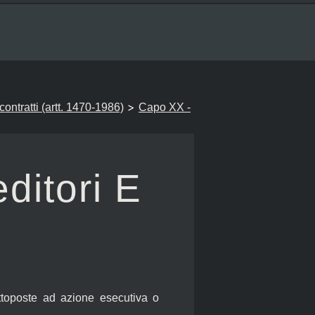
>
i contratti (artt. 1470-1986)
Capo XX -
editori E
ttoposte ad azione esecutiva o