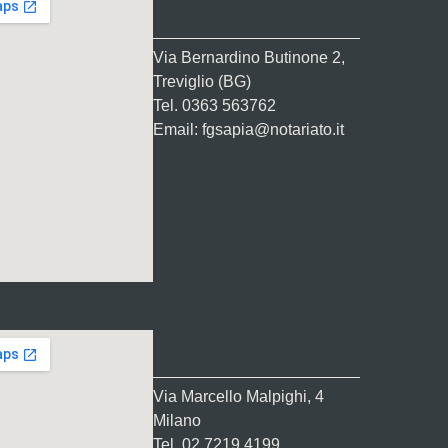
Via Bernardino Butinone 2,
Treviglio (BG)
Tel. 0363 563762
Email: fgsapia@notariato.it
Via Marcello Malpighi, 4
Milano
Tel. 02 7219 4199