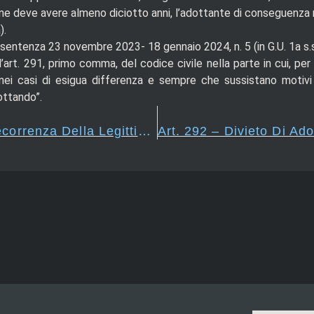
e deve avere almeno diciotto anni, l’adottante di conseguenza n
).
sentenza 23 novembre 2023- 18 gennaio 2024, n. 5 (in G.U. 1a s.s
ell’art. 291, primo comma, del codice civile nella parte in cui, p
 nei casi di esigua differenza e sempre che sussistano motivi me
ottando”.
Art. 290 – Effetti E Decorrenza Della Legittimazione Per Provvedimento Del Giudice