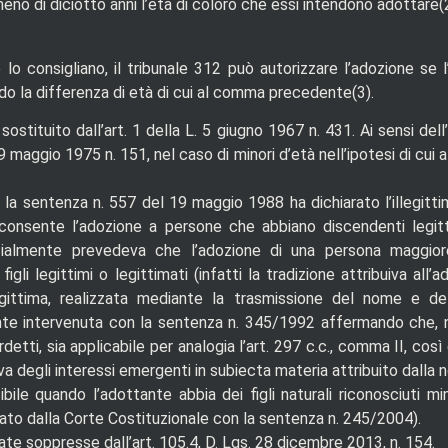
no di diciotto anni l’età di coloro che essi intendono adottare(2
lo consigliano, il tribunale 312 può autorizzare l’adozione se
ndo la differenza di età di cui al comma precedente(3).
sostituito dall’art. 1 della L. 5 giugno 1967 n. 431. Ai sensi dell
19 maggio 1975 n. 151, nel caso di minori d’età nell’ipotesi di cui al
 la sentenza n. 557 del 19 maggio 1988 ha dichiarato l’illegitt
n consente l’adozione a persone che abbiano discendenti legitt
nizialmente prevedeva che l’adozione di una persona maggio
igli legittimi o legittimati (infatti la tradizione attribuiva all
egittima, realizzata mediante la trasmissione del nome e de
nte intervenuta con la sentenza n. 345/1992 affermando che, nel
detti, sia applicabile per analogia l’art. 297 c.c., comma II, cos
a degli interessi emergenti in subiecta materia attribuito dalla n
ibile quando l’adottante abbia dei figli naturali riconosciuti 
to dalla Corte Costituzionale con la sentenza n. 245/2004).
ate soppresse dall’art. 105.4, D. Lgs. 28 dicembre 2013, n. 154.