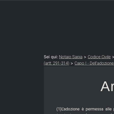
Sei qui:
>
Notaio Sapia
Codice Civile
>
(artt. 291-314)
Capo I - Dell'adozione
Ar
(1)L’adozione è permessa alle 