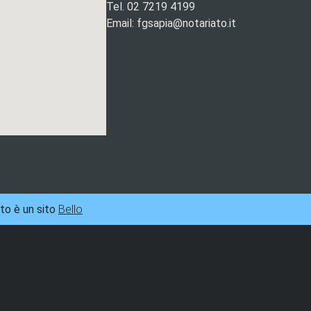
Tel. 02 7219 4199
Email: fgsapia@notariato.it
to è un sito
Bello