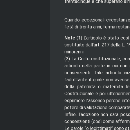
trentacinque e che superano alme
Quando eccezionali circostanze 
l’età di trenta anni, ferma resta
Note
(1)
L’articolo è stato così 
sostituito dall’art. 217 della L. 
minorenni.
(2)
La Corte costituzionale, con
articolo nella parte in cui no
consenzienti. Tale articolo i
l’adottante il quale non avesse f
della paternità o maternità l
Costituzionale è poi ulteriorme
esprimere l’assenso perché inter
potere di valutazione comparativ
Infine, l’adozione non sarà poss
consenzienti (così come afferma
Le parole “o legittimati” sono st