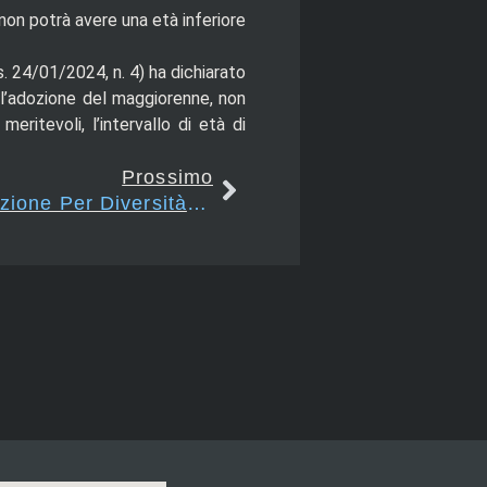
on potrà avere una età inferiore
. 24/01/2024, n. 4) ha dichiarato
er l’adozione del maggiorenne, non
ritevoli, l’intervallo di età di
Prossimo
Art. 292 – Divieto Di Adozione Per Diversità Di Razza