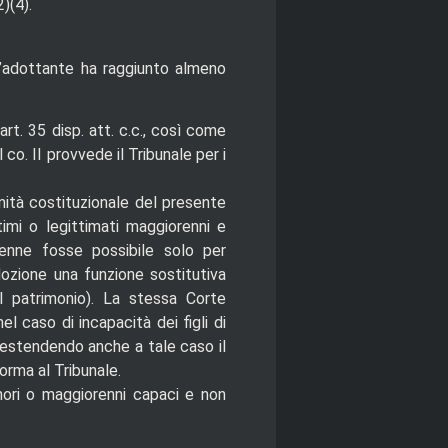
)(4).
 l’adottante ha raggiunto almeno
’art. 35 disp. att. c.c., così come
 co. II provvede il Tribunale per i
imità costituzionale del presente
imi o legittimati maggiorenni e
renne fosse possibile solo per
’adozione una funzione sostitutiva
l patrimonio). La stessa Corte
 caso di incapacità dei figli di
ì estendendo anche a tale caso il
orma al Tribunale.
minori o maggiorenni capaci e non