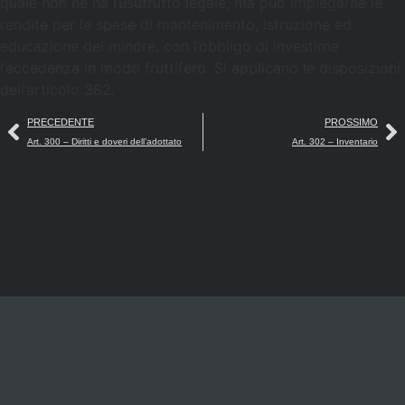
quale non ne ha l’usufrutto legale, ma puo impiegarne le
rendite per le spese di mantenimento, istruzione ed
educazione del minore, con l’obbligo di investirne
l’eccedenza in modo fruttifero. Si applicano le disposizioni
dell’articolo 382.
PRECEDENTE
PROSSIMO
Art. 300 – Diritti e doveri dell’adottato
Art. 302 – Inventario