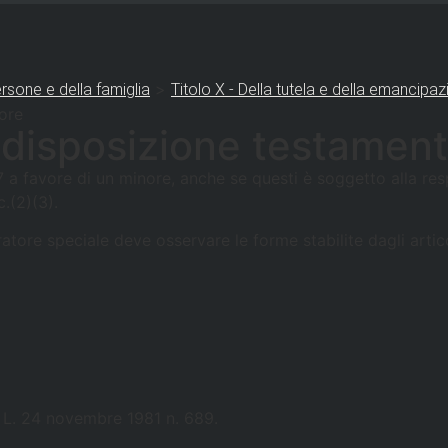
>
rsone e della famiglia
Titolo X - Della tutela e della emancipaz
ore
disposizione testamenta
 favore di un minore, anche se questi è soggetto alla resp
c.(2)(3).
uratore speciale deve osservare le forme stabilite dagli arti
lla L. 24 novembre 1981 n. 689.