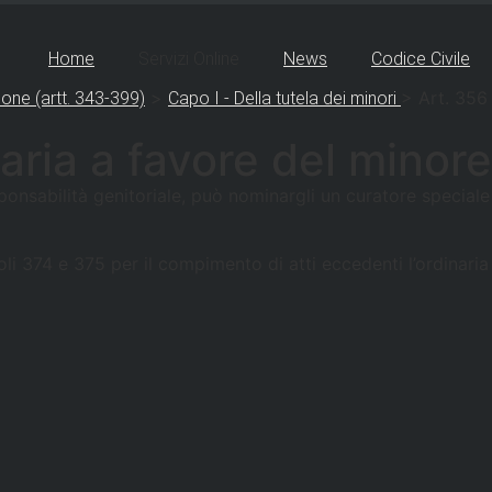
Home
Servizi Online
News
Codice Civile
>
>
Art. 356
ione (artt. 343-399)
Capo I - Della tutela dei minori
ria a favore del minore
onsabilità genitoriale, può nominargli un curatore speciale
coli 374 e 375 per il compimento di atti eccedenti l’ordinaria