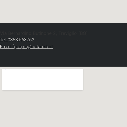
Via Bernardino Butinone 2, Treviglio (BG)
Tel. 0363 563762
Email: fgsapia@notariato.it