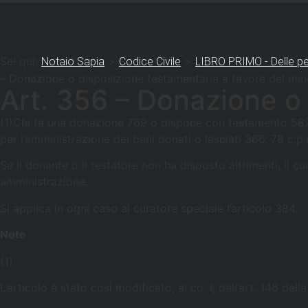
Sei qui:
>
>
Notaio Sapia
Codice Civile
LIBRO PRIMO - Delle pe
– Donazione o disposizione testamentaria a favore del min
Art. 356 – Donazione o 
(1)Chi fa una donazione 769 o dispone con testamento 587 a
per l’amministrazione dei beni donati o lasciati 366, 78 c.p.
Se il donante o il testatore non ha disposto altrimenti, il c
amministrazione.
Si applica in ogni caso al curatore speciale l’articolo 384.
Note
(1)
L’articolo è stato così modificato, al co. I, dall’art. 146 de