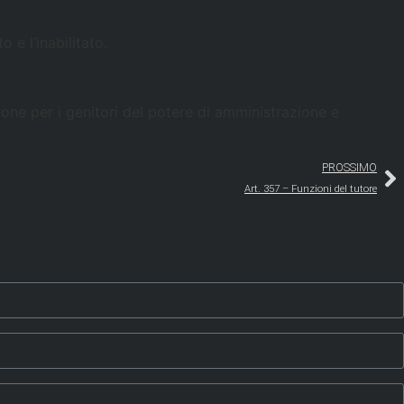
 e l’inabilitato.
one per i genitori del potere di amministrazione e
PROSSIMO
Art. 357 – Funzioni del tutore