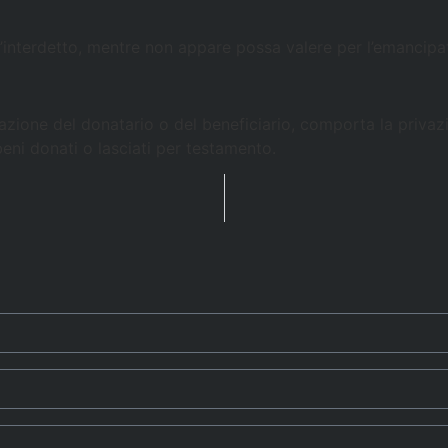
’interdetto, mentre non appare possa valere per l’emancipato
zione del donatario o del beneficiario, comporta la privazi
eni donati o lasciati per testamento.