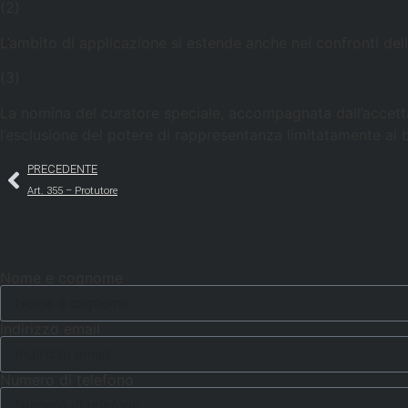
(2)
L’ambito di applicazione si estende anche nei confronti dell
(3)
La nomina del curatore speciale, accompagnata dall’accetta
l’esclusione del potere di rappresentanza limitatamente ai b
PRECEDENTE
Art. 355 – Protutore
Nome e cognome
Indirizzo email
Numero di telefono