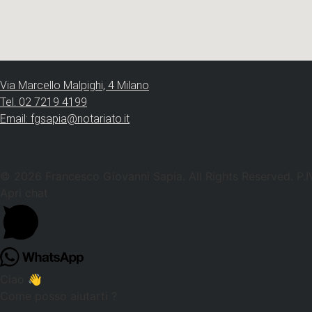
Via Marcello Malpighi, 4 Milano
Tel. 02 7219 4199
Email: fgsapia@notariato.it
© 2026 Francesco Giovanni Sapia. All Rights Reserved. P
Apri chat
Ciao 👋
Come posso aiutarti ?