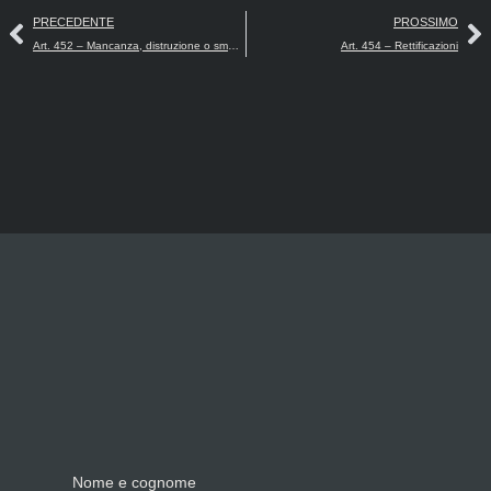
PRECEDENTE
PROSSIMO
Art. 452 – Mancanza, distruzione o smarrimento di registri
Art. 454 – Rettificazioni
Nome e cognome