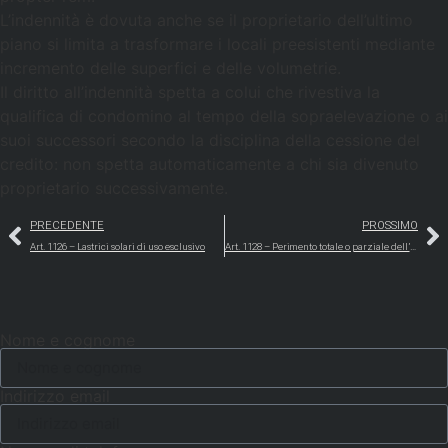
L’indennità è dovuta anche se il proprietario dell’ultimo
piano si limita a trasformare i locali preesistenti mediante
incremento delle superfici e delle volumetrie.
Il diritto all’indennità spetta a colui che rivestiva la
qualifica di condomino al tempo della sopraelevazione o ai
suoi successori secondo la disciplina della cessione del
credito: non spetta automaticamente a chi sia divenuto
proprietario successivamente.
PRECEDENTE
PROSSIMO
Art. 1126 – Lastrici solari di uso esclusivo
Art. 1128 – Perimento totale o parziale dell’edificio
Nome e cognome
Indirizzo email