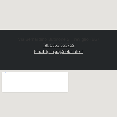
Via Bernardino Butinone 2, Treviglio (BG)
Tel. 0363 563762
Email: fgsapia@notariato.it