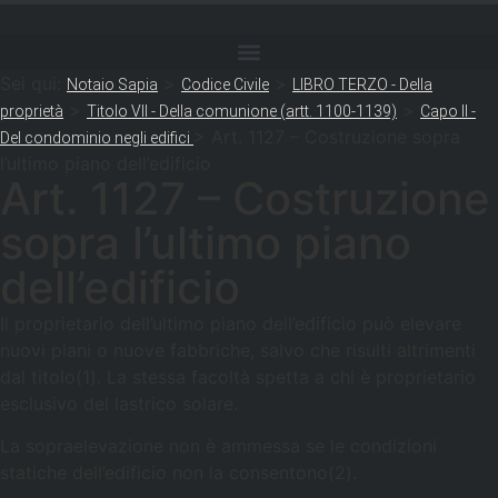
Sei qui:
>
>
Notaio Sapia
Codice Civile
LIBRO TERZO - Della
>
>
proprietà
Titolo VII - Della comunione (artt. 1100-1139)
Capo II -
>
Art. 1127 – Costruzione sopra
Del condominio negli edifici
l’ultimo piano dell’edificio
Art. 1127 – Costruzione
sopra l’ultimo piano
dell’edificio
Il proprietario dell’ultimo piano dell’edificio può elevare
nuovi piani o nuove fabbriche, salvo che risulti altrimenti
dal titolo(1). La stessa facoltà spetta a chi è proprietario
esclusivo del lastrico solare.
La sopraelevazione non è ammessa se le condizioni
statiche dell’edificio non la consentono(2).