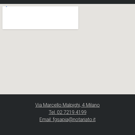
Via Marcello Malpighi, 4 Milano
Tel. 02 7219 4199
Email: fgsapia@notariato.it