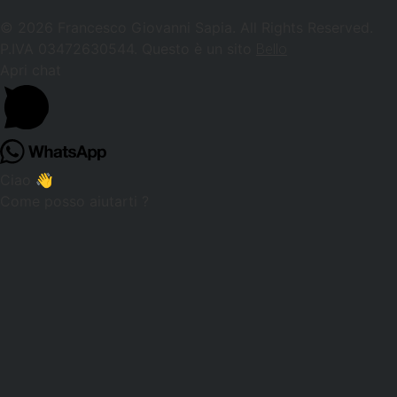
© 2026 Francesco Giovanni Sapia. All Rights Reserved.
P.IVA 03472630544. Questo è un sito
Bello
Apri chat
Ciao 👋
Come posso aiutarti ?