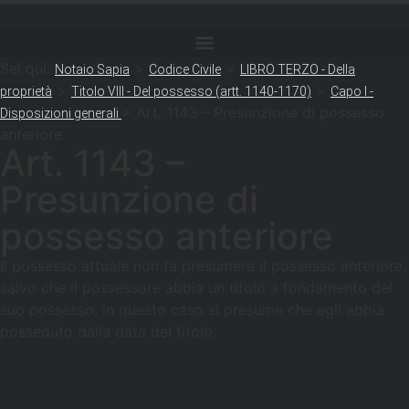
Sei qui:
>
>
Notaio Sapia
Codice Civile
LIBRO TERZO - Della
>
>
proprietà
Titolo VIII - Del possesso (artt. 1140-1170)
Capo I -
>
Art. 1143 – Presunzione di possesso
Disposizioni generali
anteriore
Art. 1143 –
Presunzione di
possesso anteriore
Il possesso attuale non fa presumere il possesso anteriore,
salvo che il possessore abbia un titolo a fondamento del
suo possesso; in questo caso si presume che egli abbia
posseduto dalla data del titolo.