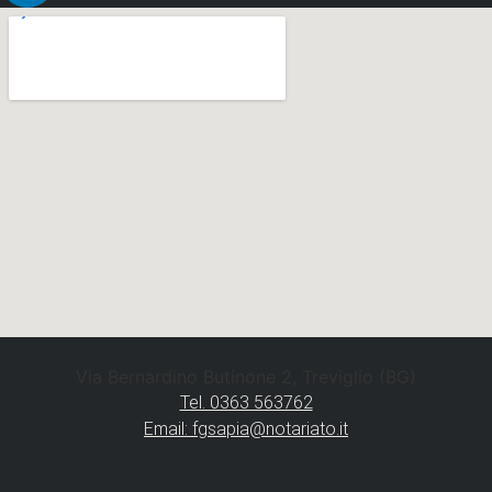
Via Bernardino Butinone 2, Treviglio (BG)
Tel. 0363 563762
Email: fgsapia@notariato.it