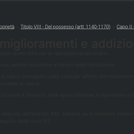
>
>
oprietà
Titolo VIII - Del possesso (artt. 1140-1170)
Capo II 
 miglioramenti e addizio
delle spese fatte per le riparazioni straordinarie.
 cosa, purché sussistano al tempo della restituzione.
di valore conseguito dalla cosa per effetto dei migliorament
aumento di valore.
etta anche il rimborso delle spese fatte per le riparazioni or
l disposto dell’articolo 936. Tuttavia, se le addizioni costi
seguito dalla cosa 157.