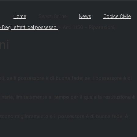
Home
Servizi Online
News
Codice Civile
>
Art. 1150 – Riparazioni,
- Degli effetti del possesso
ni
i, se il possessore è di buona fede; se il possessore è di
dinarie, limitatamente al tempo per il quale la restituzione è
tuiscono miglioramento e il possessore è di buona fede, è