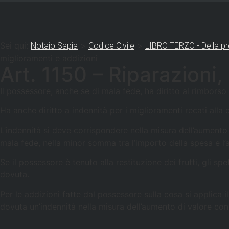
Sei qui:
>
>
Notaio Sapia
Codice Civile
LIBRO TERZO - Della pr
miglioramenti e addizioni
Art. 1150 – Riparazioni,
Il possessore, anche se di mala fede, ha diritto al rimborso 
Ha anche diritto a indennità per i miglioramenti recati alla
L’indennità si deve corrispondere nella misura dell’aumento 
mala fede, nella minor somma tra l’importo della spesa e l’
Se il possessore è tenuto alla restituzione dei frutti, gli sp
dovuta.
Per le addizioni fatte dal possessore sulla cosa si applica i
dovuta un’indennità nella misura dell’aumento di valore con