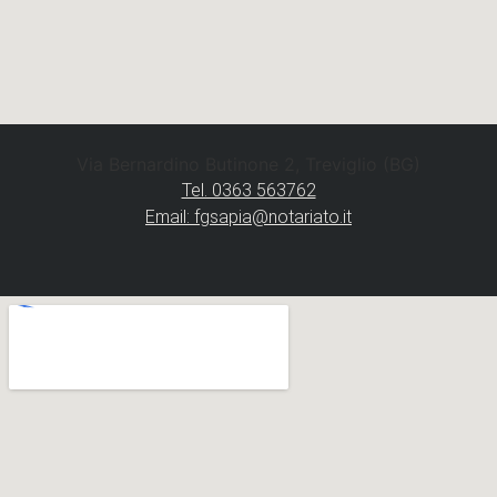
Via Bernardino Butinone 2, Treviglio (BG)
Tel. 0363 563762
Email: fgsapia@notariato.it