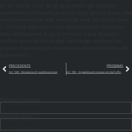
87 del codice civile; se gli sposi hanno già contratto
precedente matrimonio; se alcuno degli sposi si trova nelle
condizioni indicate negli articoli 85 e 88 del codice civile.
2. L’ufficiale dello stato civile deve verificare l’esattezza
della dichiarazione di cui al comma 1 e può acquisire
d’ufficio eventuali documenti che ritenga necessari per
provare l’inesistenza di impedimenti alla celebrazione del
matrimonio”.
PRECEDENTE
PROSSIMO
Art. 134 – Omissione di pubblicazione
Art. 136 – Impedimenti conosciuti dall’ufficiale dello stato civile
Nome e cognome
Indirizzo email