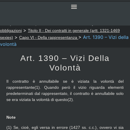
SERVIZI ONLINE
CODICE CIVILE
Sei qui:
>
>
Notaio Sapia
Codice Civile
LIBRO QUARTO - Delle
>
obbligazioni
Titolo II - Dei contratti in generale (artt. 1321-1469
>
>
Art. 1390 – Vizi della
sexies)
Capo VI - Della rappresentanza
volontà
Art. 1390 – Vizi Della
Volontà
Il contratto è annullabile se è viziata la volontà del
rappresentante(1). Quando però il vizio riguarda elementi
predeterminati dal rappresentato, il contratto è annullabile solo
se era viziata la volontà di questo(2).
Note
(1)
Se, cioè, egli versa in errore (1427 ss. c.c.), ovvero vi sia