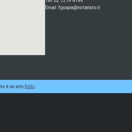
Tel. 02 7219 4199
Email: fgsapia@notariato.it
to è un sito
Bello