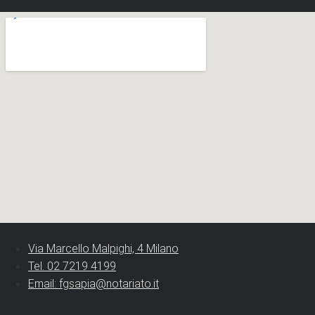
Via Marcello Malpighi, 4 Milano
Tel. 02 7219 4199
Email: fgsapia@notariato.it