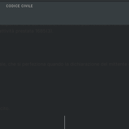
>
>
bbligazioni
Titolo III - Dei singoli contratti (artt. 1470-1986)
CODICE CIVILE
rasporto 1678 col vettore, il mittente può revocare l’ordine
tività prestata 1685(3).
erale, che si perfeziona quando la dichiarazione del mittent
cito.