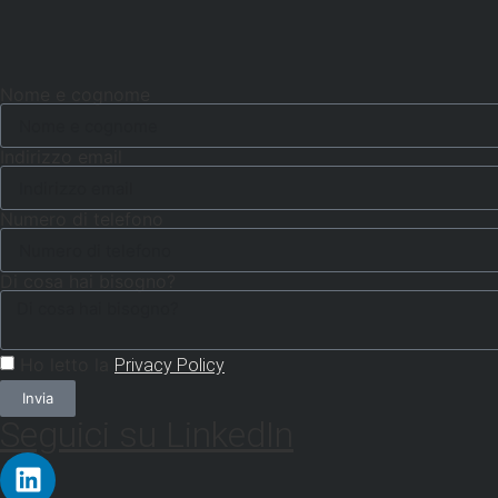
Nome e cognome
Indirizzo email
Numero di telefono
Di cosa hai bisogno?
Ho letto la
Privacy Policy
Invia
Seguici su LinkedIn