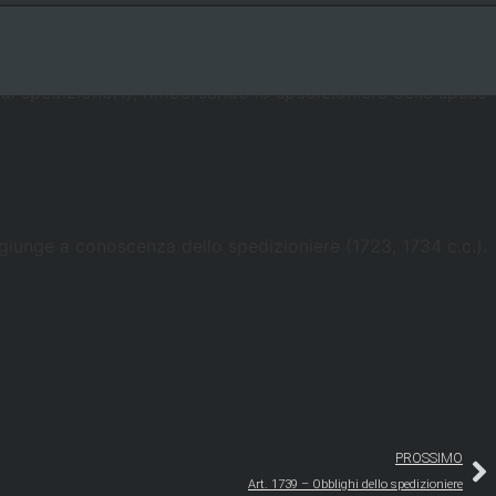
>
Art. 1738 – Revoca
Capo IX - Del mandato
 di spedizione(1), rimborsando lo spedizioniere delle spese
e giunge a conoscenza dello spedizioniere (1723, 1734 c.c.).
PROSSIMO
Art. 1739 – Obblighi dello spedizioniere