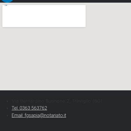
Via Bernardino Butinone 2, Treviglio (BG)
Tel. 0363 563762
Email: fgsapia@notariato.it