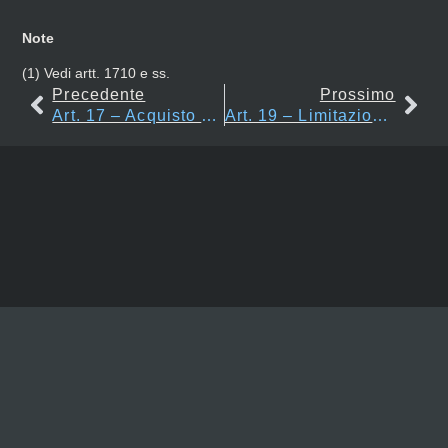
Note
(1)
Vedi artt. 1710 e ss.
Precedente
Prossimo
Art. 17 – Acquisto Di Immobili E Accettazione Di Donazioni, Eredità E Legati
Art. 19 – Limitazioni Del Potere Di Rappresentanza