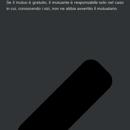
Se il mutuo è gratuito, il mutuante è responsabile solo nel caso
in cui, conoscendo i vizi, non ne abbia avvertito il mutuatario.