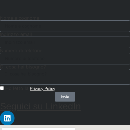
Nome e cognome
Indirizzo email
Numero di telefono
Di cosa hai bisogno?
Ho letto la
Privacy Policy
Invia
Seguici su LinkedIn