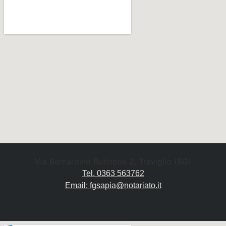
Via Bernardino Butinone 2, Treviglio (BG)
Tel. 0363 563762
Email: fgsapia@notariato.it