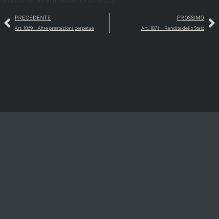
PRECEDENTE
PROSSIMO
Art. 1869 – Altre prestazioni perpetue
Art. 1871 – Rendite dello Stato