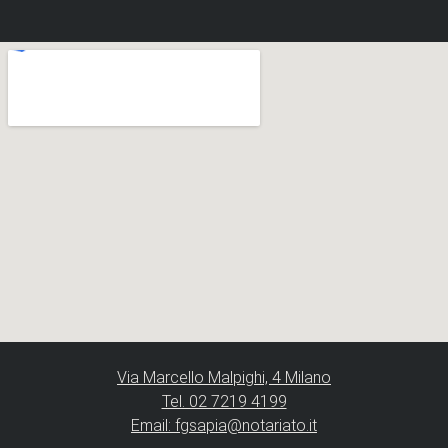
Via Marcello Malpighi, 4 Milano
Tel. 02 7219 4199
Email: fgsapia@notariato.it