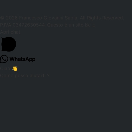
© 2026 Francesco Giovanni Sapia. All Rights Reserved.
P.IVA 03472630544. Questo è un sito
Bello
Apri chat
Ciao 👋
Come posso aiutarti ?