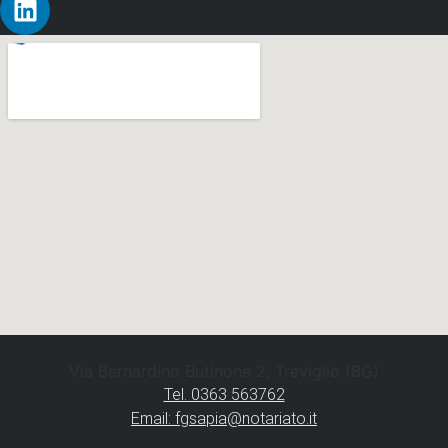
Via Bernardino Butinone 2, Treviglio (BG)
Tel. 0363 563762
Email: fgsapia@notariato.it