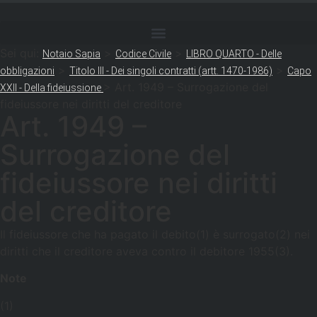
Sei qui:
>
>
Notaio Sapia
Codice Civile
LIBRO QUARTO - Delle
>
>
obbligazioni
Titolo III - Dei singoli contratti (artt. 1470-1986)
Capo
>
Art. 1949 – Surrogazione del
XXII - Della fideiussione
fideiussore nei diritti del creditore
Art. 1949 –
Surrogazione del
fideiussore nei diritti
del creditore
Il fideiussore che ha pagato il debito(1) è surrogato(2) nei
diritti che il creditore aveva contro il debitore 1955(3).
Note
(1)