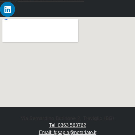
Via Bernardino Butinone 2, Treviglio (BG)
Tel. 0363 563762
Email: fgsapia@notariato.it