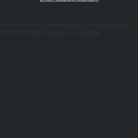
© 2026 Francesco Giovanni Sapia. All Rights Reserved.
P.IVA 03472630544. Questo è un sito
Bello