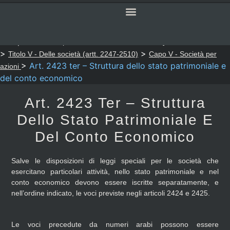
SERVIZI ONLINE
CODICE CIVILE
Sei qui:
>
>
Notaio Sapia
Codice Civile
LIBRO QUINTO - Del lavoro
>
>
Titolo V - Delle società (artt. 2247-2510)
Capo V - Società per
>
Art. 2423 ter – Struttura dello stato patrimoniale e
azioni
del conto economico
Art. 2423 Ter – Struttura
Dello Stato Patrimoniale E
Del Conto Economico
Salve le disposizioni di leggi speciali per le società che
esercitano particolari attività, nello stato patrimoniale e nel
conto economico devono essere iscritte separatamente, e
nell’ordine indicato, le voci previste negli articoli 2424 e 2425.
Le voci precedute da numeri arabi possono essere