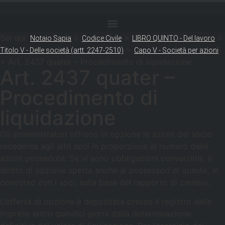
Sei qui:
>
>
>
Notaio Sapia
Codice Civile
LIBRO QUINTO - Del lavoro
>
Titolo V - Delle società (artt. 2247-2510)
Capo V - Società per azioni
>
Art. 2437 quater – Procedimento di liquidazione
Art. 2437 quater –
Procedimento di
liquidazione
Gli amministratori offrono in opzione le azioni del socio
recedente agli altri soci in proporzione al numero delle
azioni possedute. Se vi sono obbligazioni convertibili, il
diritto di opzione spetta anche ai possessori di queste, in
concorso con i soci, sulla base del rapporto di cambio.
L’offerta di opzione è depositata presso il registro delle
imprese entro quindici giorni dalla determinazione