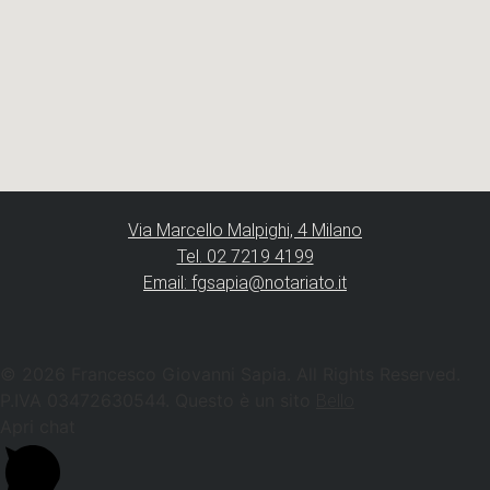
Via Marcello Malpighi, 4 Milano
Tel. 02 7219 4199
Email: fgsapia@notariato.it
© 2026 Francesco Giovanni Sapia. All Rights Reserved.
P.IVA 03472630544. Questo è un sito
Bello
Apri chat