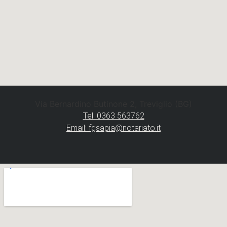
Via Bernardino Butinone 2, Treviglio (BG)
Tel. 0363 563762
Email: fgsapia@notariato.it