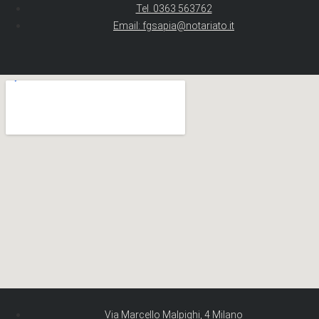
Tel. 0363 563762
Email: fgsapia@notariato.it
Via Marcello Malpighi, 4 Milano