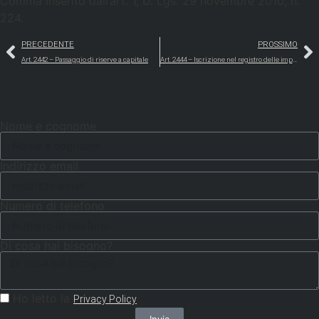
Comma inserito dall’art. 1, D. Lgs. 29 novembre 2010, n.
224.
PRECEDENTE
PROSSIMO
Art. 2442 – Passaggio di riserve a capitale
Art. 2444 – Iscrizione nel registro delle imprese
Nome e cognome
Indirizzo email
Numero di telefono
Di cosa hai bisogno?
Ho letto la
Privacy Policy
Invia