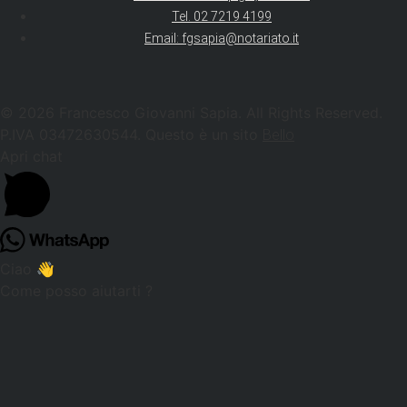
Tel. 02 7219 4199
Email: fgsapia@notariato.it
© 2026 Francesco Giovanni Sapia. All Rights Reserved.
P.IVA 03472630544. Questo è un sito
Bello
Apri chat
Ciao 👋
Come posso aiutarti ?