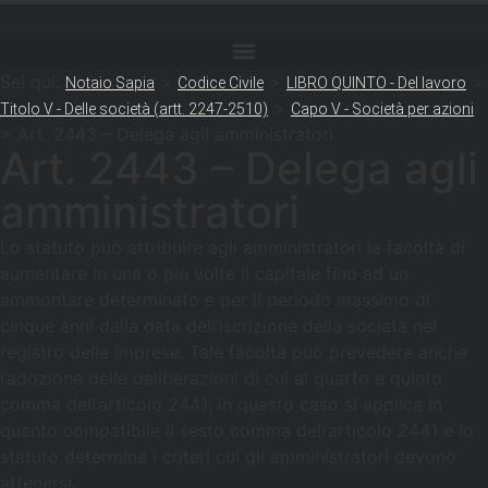
Sei qui:
>
>
>
Notaio Sapia
Codice Civile
LIBRO QUINTO - Del lavoro
>
Titolo V - Delle società (artt. 2247-2510)
Capo V - Società per azioni
>
Art. 2443 – Delega agli amministratori
Art. 2443 – Delega agli
amministratori
Lo statuto può attribuire agli amministratori la facoltà di
aumentare in una o più volte il capitale fino ad un
ammontare determinato e per il periodo massimo di
cinque anni dalla data dell’iscrizione della società nel
registro delle imprese. Tale facoltà può prevedere anche
l’adozione delle deliberazioni di cui al quarto e quinto
comma dell’articolo 2441; in questo caso si applica in
quanto compatibile il sesto comma dell’articolo 2441 e lo
statuto determina i criteri cui gli amministratori devono
attenersi.