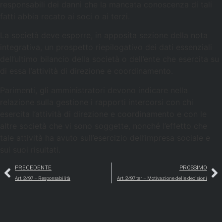
responsabili dei danni che la mancata conoscenza di tali
fatti abbia recato ai soci o ai terzi.
La società deve esporre, in apposita sezione della nota
integrativa, un prospetto riepilogativo dei dati essenziali
dell’ultimo bilancio della società o dell’ente che esercita su
di essa l’attività di direzione e coordinamento.
Parimenti, gli amministratori devono indicare nella
relazione sulla gestione i rapporti intercorsi con chi
esercita l’attività di direzione e coordinamento e con le
altre società che vi sono soggette, nonché l’effetto che
tale attività ha avuto sull’esercizio dell’impresa sociale e
sui suoi risultati.
PRECEDENTE
PROSSIMO
Art. 2497 – Responsabilità
Art. 2497 ter – Motivazione delle decisioni