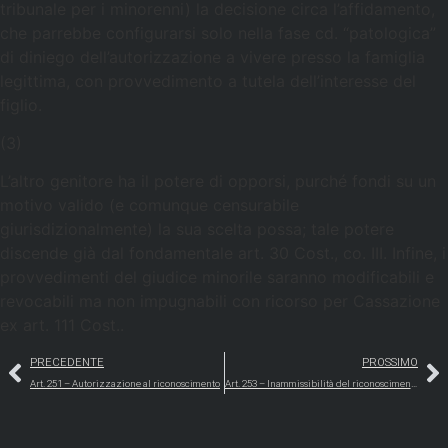
tribunale per i minorenni) la decisione circa l’affidamento,
che parrebbe configurarsi solo nella fase cd. “patologica”
di diniego dell’autorizzazione a vivere presso la famiglia
legittima, con provvedimento a tutela dell’interesse del
figlio.
(3)
L’altro genitore ha il potere di opporsi, purché fondi su un
motivo valido (e comunque censurabile
giurisdizionalmente) la sua scelta possa; tale potere
discende già dal fondamentale art. 30 Cost., co. III. Infine, i
provvedimenti del giudice minorile saranno modificabili e
revocabili ma non impugnabili con ricorso per Cassazione
ex art. 111 Cost..
PRECEDENTE
PROSSIMO
Art. 251 – Autorizzazione al riconoscimento
Art. 253 – Inammissibilità del riconoscimento