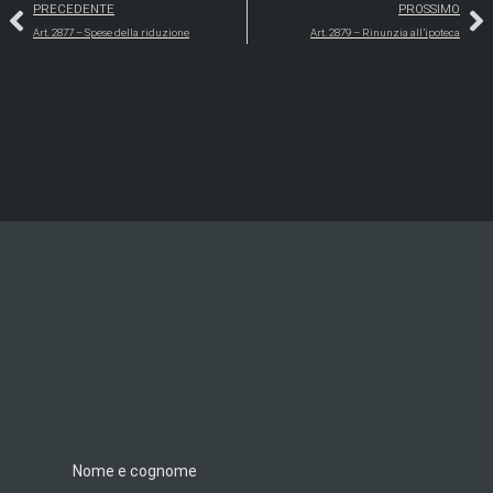
PRECEDENTE
PROSSIMO
Art. 2877 – Spese della riduzione
Art. 2879 – Rinunzia all’ipoteca
Nome e cognome