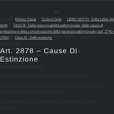
Sei qui:
>
>
Notaio Sapia
Codice Civile
LIBRO SESTO - Della tutela dei
>
diritti
Titolo III - Della responsabilità patrimoniale, delle cause di
prelazione e della conservazione della garanzia patrimoniale (artt. 2740-
>
>
Art. 2878 – Cause di
2906)
Capo IV - Delle ipoteche
estinzione
Art. 2878 – Cause Di
Estinzione
L’ipoteca si estingue(1):
1) con la cancellazione dell’iscrizione 2882 ss.;
2) con la mancata rinnovazione dell’iscrizione entro il
termine indicato dall’articolo 2847;
3) con l’estinguersi dell’obbligazione 1176 ss., 1230,
2934(2);