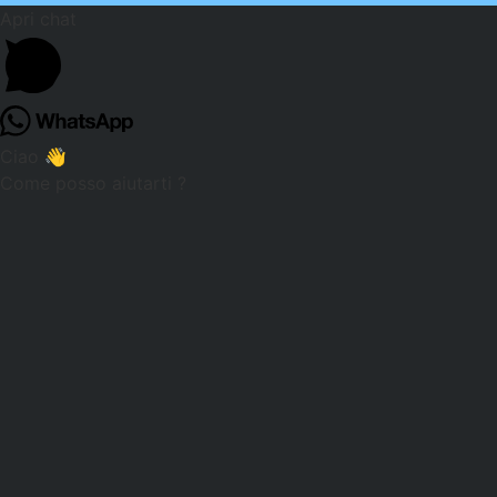
Apri chat
Ciao 👋
Come posso aiutarti ?