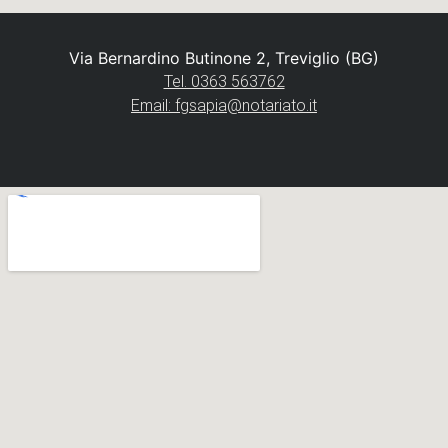
Via Bernardino Butinone 2, Treviglio (BG)
Tel. 0363 563762
Email: fgsapia@notariato.it