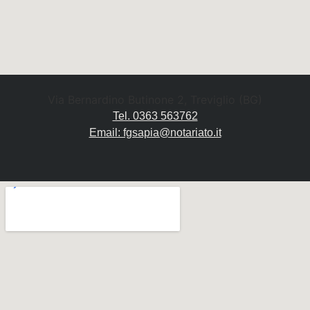
Via Bernardino Butinone 2, Treviglio (BG)
Tel. 0363 563762
Email: fgsapia@notariato.it