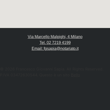
Via Marcello Malpighi, 4 Milano
Tel. 02 7219 4199
Email: fgsapia@notariato.it
© 2026 Francesco Giovanni Sapia. All Rights Reserved.
P.IVA 03472630544. Questo è un sito
Bello