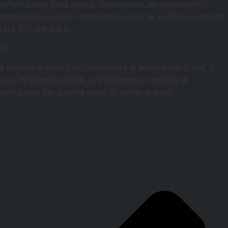
all’istruzione della causa, disponendo, se necessario, i
mezzi conservativi ritenuti opportuni. Si veda in proposito
l’art. 779 del c.p.c..
(3)
Il comma è stato così modificato ai sensi dell’art. 144, D.
Lgs. 19 febbraio 1998, n. 51 (Norme in materia di
istituzione del giudice unico di primo grado).