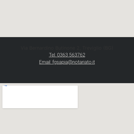
Via Bernardino Butinone 2, Treviglio (BG)
Tel. 0363 563762
Email: fgsapia@notariato.it