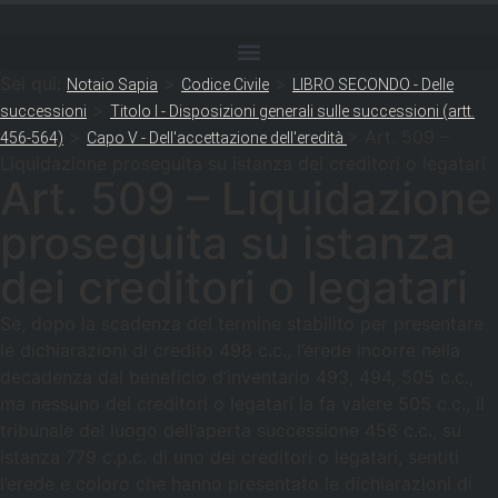
Sei qui:
>
>
Notaio Sapia
Codice Civile
LIBRO SECONDO - Delle
>
successioni
Titolo I - Disposizioni generali sulle successioni (artt.
>
>
Art. 509 –
456-564)
Capo V - Dell'accettazione dell'eredità
Liquidazione proseguita su istanza dei creditori o legatari
Art. 509 – Liquidazione
proseguita su istanza
dei creditori o legatari
Se, dopo la scadenza del termine stabilito per presentare
le dichiarazioni di credito 498 c.c., l’erede incorre nella
decadenza dal beneficio d’inventario 493, 494, 505 c.c.,
ma nessuno dei creditori o legatari la fa valere 505 c.c., il
tribunale del luogo dell’aperta successione 456 c.c., su
istanza 779 c.p.c. di uno dei creditori o legatari, sentiti
l’erede e coloro che hanno presentato le dichiarazioni di