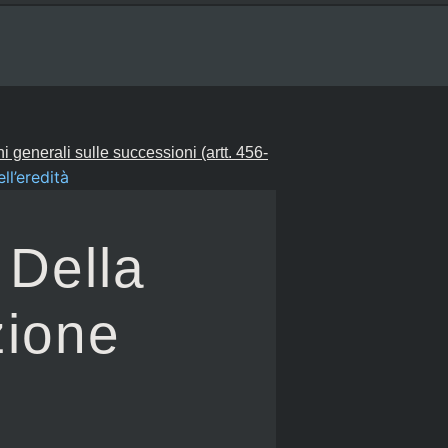
ni generali sulle successioni (artt. 456-
ll’eredità
 Della
zione