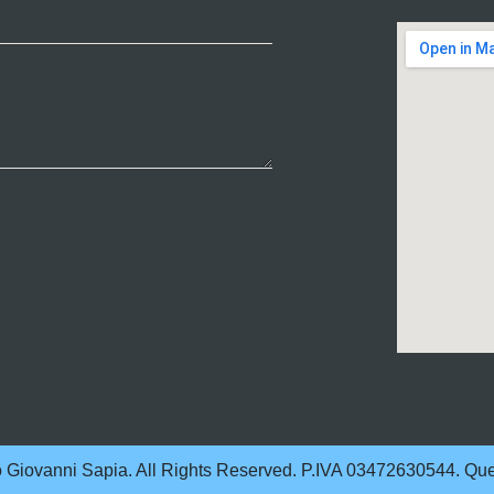
Giovanni Sapia. All Rights Reserved. P.IVA 03472630544. Que