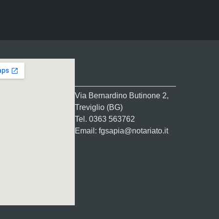
Via Bernardino Butinone 2,
Treviglio (BG)
Tel. 0363 563762
Email: fgsapia@notariato.it