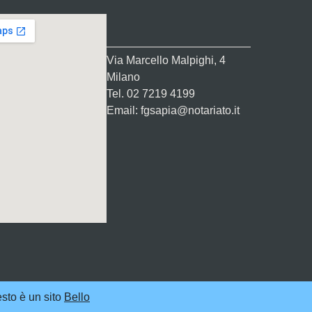
Via Marcello Malpighi, 4
Milano
Tel. 02 7219 4199
Email: fgsapia@notariato.it
sto è un sito
Bello