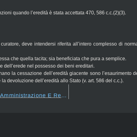
nzioni quando l’eredità è stata accettata 470, 586 c.c.(2)(3).
curatore, deve intendersi riferita all’intero complesso di norm
ssa che quella tacita; sia beneficiata che pura a semplice.
ne dell’erede nel possesso dei beni ereditari.
nano la cessazione dell’eredità giacente sono l’esaurimento dell
la devoluzione dell’eredità allo Stato (v. art. 586 del c.c.).
Art. 531 – Inventario, Amministrazione E Rendimento Dei Conti