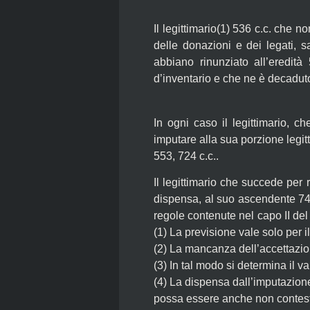
Il legittimario(1) 536 c.c. che n
delle donazioni e dei legati, 
abbiano rinunziato all’eredità
d’inventario e che ne è decaduto
In ogni caso il legittimario, 
imputare alla sua porzione legitt
553, 724 c.c..
Il legittimario che succede per
dispensa, al suo ascendente 740
regole contenute nel capo II del 
(1)
La previsione vale solo per i
(2)
La mancanza dell’accettazion
(3)
In tal modo si determina il val
(4)
La dispensa dall’imputazione
possa essere anche non contes