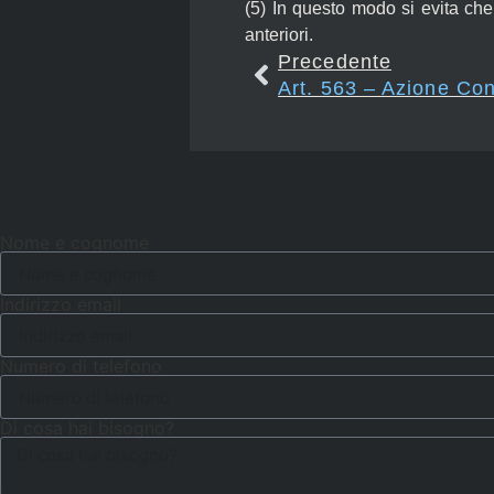
(5)
In questo modo si evita che
anteriori.
Precedente
Nome e cognome
Indirizzo email
Numero di telefono
Di cosa hai bisogno?