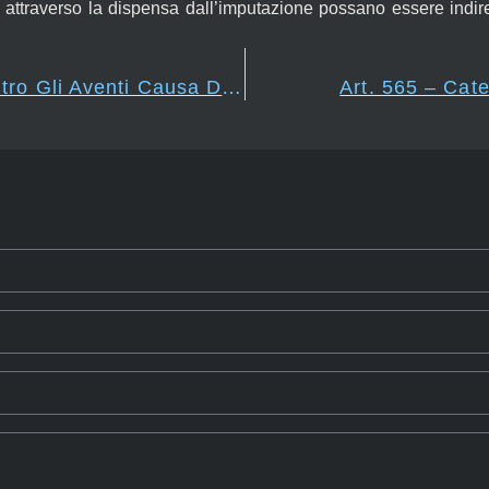
 attraverso la dispensa dall’imputazione possano essere indir
Art. 563 – Azione Contro Gli Aventi Causa Dai Donatari Soggetti A Riduzione
Art. 565 – Cate