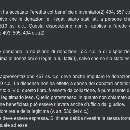
on ha accettato l’eredità col beneficio d’inventario(2) 484, 557 
salvo che le donazioni e i legati siano stati fatti a persone 
 519 ss. c.c.. Questa disposizione non si applica all’erede
 493, 505, 494 c.c.(2).
che domanda la riduzione di donazioni 555 c.c. o di disposizio
ima le donazioni e i legati a lui fatti(3), salvo che ne sia stat
 rappresentazione 467 ss. c.c. deve anche imputare le donazioni 
 c.c..
La dispensa non ha effetto a danno dei donatari anteriori
titolo IV di questo libro, è esente da collazione, è pure esente 
l legittimario leso. Quello pretermesso, in quanto non chiamato a
e beneficiata può essere rilevata anche d’ufficio dal giudice.
ore reale della legittima (v. art. 536 del c.c.).
 deve essere espressa. Si ritiene debba rivestire la stessa form
tuale ad essa.