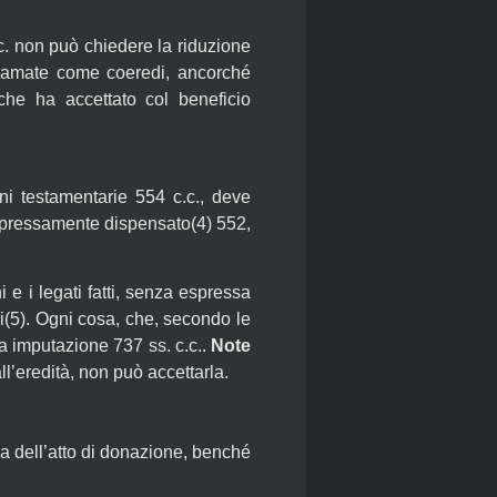
c.c. non può chiedere la riduzione
chiamate come coeredi, ancorché
 che ha accettato col beneficio
ni testamentarie 554 c.c., deve
o espressamente dispensato(4) 552,
e i legati fatti, senza espressa
(5).
Ogni cosa, che, secondo le
da imputazione 737 ss. c.c..
Note
ll’eredità, non può accettarla.
a dell’atto di donazione, benché