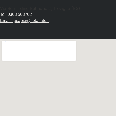
Via Bernardino Butinone 2, Treviglio (BG)
Tel. 0363 563762
Email: fgsapia@notariato.it