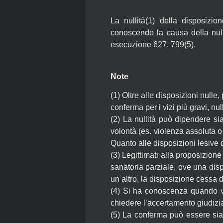
La nullità(1) della disposizi
conoscendo la causa della null
esecuzione 627, 799(5).
Note
(1)
Oltre alle disposizioni null
conferma per i vizi più gravi, nul
(2)
La nullità può dipendere sia
volontà (es. violenza assoluta o
Quanto alle disposizioni lesive 
(3)
Legittimati alla proposizione
sanatoria parziale, ove una disp
un altro, la disposizione cessa d
(4)
Si ha conoscenza quando vi 
chiedere l’accertamento giudizia
(5)
La conferma può essere sia e