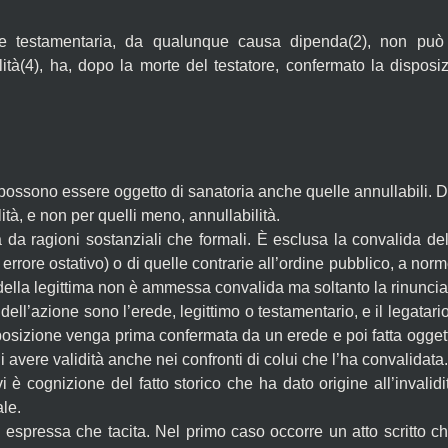
one testamentaria, da qualunque causa dipenda(2), non può 
ità(4), ha, dopo la morte del testatore, confermato la disposi
e, possono essere oggetto di sanatoria anche quelle annullabili.
lità, e non per quelli meno, annullabilità.
 da ragioni sostanziali che formali. È esclusa la convalida dell
 errore ostativo) o di quelle contrarie all’ordine pubblico, a no
della legittima non è ammessa convalida ma soltanto la rinuncia 
 dell’azione sono l’erede, legittimo o testamentario, e il legat
osizione venga prima confermata da un erede e poi fatta oggetto
i avere validità anche nei confronti di colui che l’ha convalidata.
è cognizione del fatto storico che ha dato origine all’invalid
le.
spressa che tacita. Nel primo caso occorre un atto scritto che 