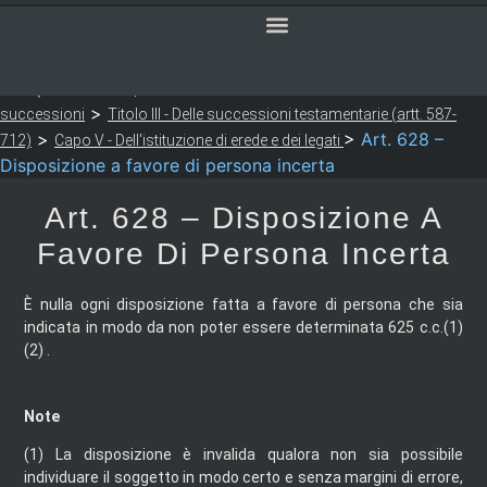
SERVIZI ONLINE
CODICE CIVILE
Sei qui:
>
>
Notaio Sapia
Codice Civile
LIBRO SECONDO - Delle
>
successioni
Titolo III - Delle successioni testamentarie (artt. 587-
>
>
Art. 628 –
712)
Capo V - Dell'istituzione di erede e dei legati
Disposizione a favore di persona incerta
Art. 628 – Disposizione A
Favore Di Persona Incerta
È nulla ogni disposizione fatta a favore di persona che sia
indicata in modo da non poter essere determinata 625 c.c.(1)
(2) .
Note
(1)
La disposizione è invalida qualora non sia possibile
individuare il soggetto in modo certo e senza margini di errore,