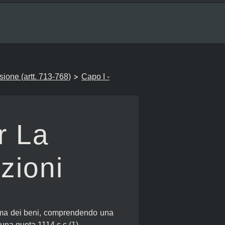
>
isione (artt. 713-768)
Capo I -
r La
zioni
stima dei beni, comprendendo una
cuna quota 1114 c.c.(1).