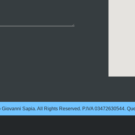
Giovanni Sapia. All Rights Reserved. P.IVA 03472630544. Que