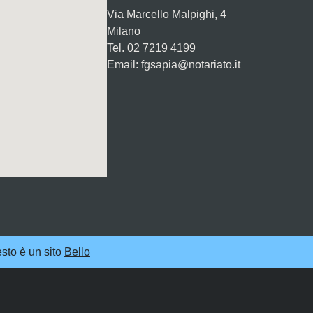
Via Marcello Malpighi, 4
Milano
Tel. 02 7219 4199
Email: fgsapia@notariato.it
sto è un sito
Bello