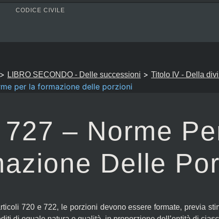
CODICE CIVILE
>
>
LIBRO SECONDO - Delle successioni
Titolo IV - Della div
rme per la formazione delle porzioni
. 727 – Norme Pe
azione Delle Por
rticoli 720 e 722, le porzioni devono essere formate, previa 
editi di eguale natura e qualità, in proporzione dell’entità di cias