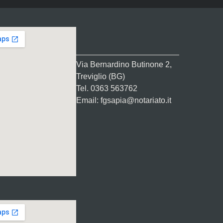
Via Bernardino Butinone 2,
Treviglio (BG)
Tel. 0363 563762
Email: fgsapia@notariato.it