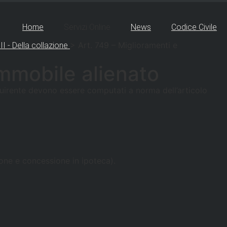
Home
Servizi Online
News
Codice Civile
>
Art. 749 – Miglioramenti e
II - Della collazione
immobile alienato
acquirente devono essere computati a norma dell’articolo
zione e concessione in ipoteca).