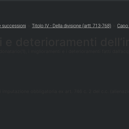
>
>
 successioni
Titolo IV - Della divisione (artt. 713-768)
Capo 
i e deterioramenti dell’
 donatario(1), i miglioramenti e i deterioramenti fatti dall’
di imputazione obbligatoria ex art. 746 c. 2 del c.c. (aliena