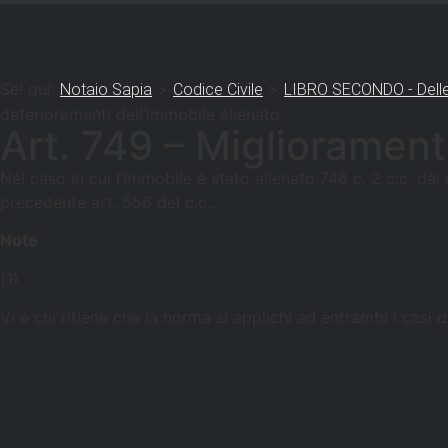
Sei qui:
>
>
Notaio Sapia
Codice Civile
LIBRO SECONDO - Delle
deterioramenti dell’immobile alienato
Art. 749 – Migliorament
Nel caso in cui l’immobile è stato alienato 746 c. 2 c.c. dal
precedente art. 556 del c.c..
Note
(1)
Vi è chi ritiene che la norma si applichi ad entrambi i casi 