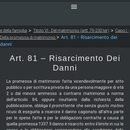
SERVIZI ONLINE
CODICE CIVILE
Sei qui:
>
>
Notaio Sapia
Codice Civile
LIBRO PRIMO - Delle persone
>
>
e della famiglia
Titolo VI - Del matrimonio (artt. 79-230 ter)
Capo I -
>
Art. 81 – Risarcimento dei
Della promessa di matrimonio
danni
Art. 81 – Risarcimento Dei
Danni
La promessa di matrimonio fatta vicendevolmente per atto
pubblico o per scrittura privata da una persona maggiore di età
2 o dal minore ammesso a contrarre matrimonio a norma
dell’articolo 84, oppure risultante dalla richiesta della
pubblicazione, obbliga il promittente che senza giusto motivo
ricusi di eseguirla a risarcire il danno cagionato all’altra parte
per le spese fatte e per le obbligazioni contratte a causa di
quella promessa 1337. Il danno è risarcito entro il limite in cui le