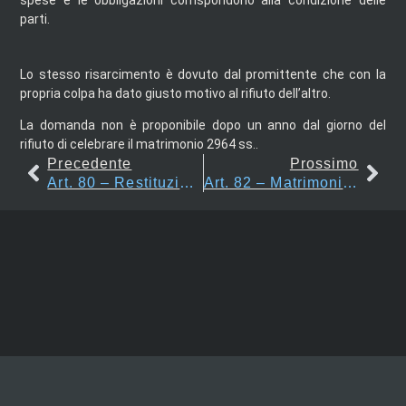
spese e le obbligazioni corrispondono alla condizione delle
parti.
Lo stesso risarcimento è dovuto dal promittente che con la
propria colpa ha dato giusto motivo al rifiuto dell’altro.
La domanda non è proponibile dopo un anno dal giorno del
rifiuto di celebrare il matrimonio 2964 ss..
Precedente
Prossimo
Art. 80 – Restituzione Dei Doni
Art. 82 – Matrimonio Celebrato Davanti A Ministri Del Culto Cattolico