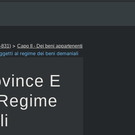
>
0-831)
Capo II - Dei beni appartenenti
ggetti al regime dei beni demaniali
ovince E
 Regime
li