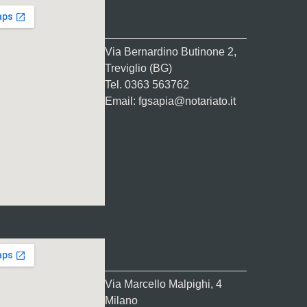
Via Bernardino Butinone 2,
Treviglio (BG)
Tel. 0363 563762
Email: fgsapia@notariato.it
Via Marcello Malpighi, 4
Milano