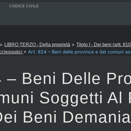
CODICE CIVILE
>
>
LIBRO TERZO - Della proprietà
Titolo I - Dei beni (artt. 81
>
Art. 824 – Beni delle province e dei comuni so
ecclesiastici
4 – Beni Delle Pr
muni Soggetti Al
ei Beni Demania